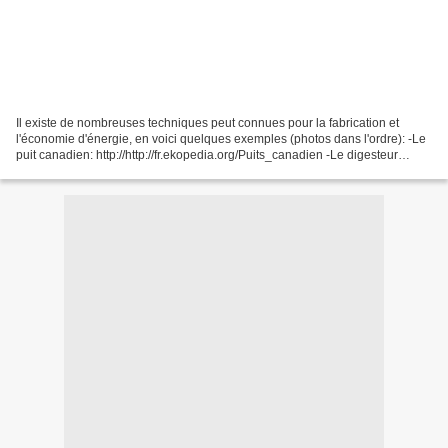
Il existe de nombreuses techniques peut connues pour la fabrication et
l'économie d'énergie, en voici quelques exemples (photos dans l'ordre): -Le
puit canadien: http://http://fr.ekopedia.org/Puits_canadien -Le digesteur
biogaz domestique: -http://blogcooperation.be/2010/01/27/digesteur-
epuration-et-biogaz/...