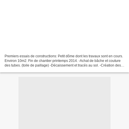
technique. Et une fois la technique maîtrisée, tout est possible.
Premiers essais de constructions: Petit dôme dont les travaux sont en cours.
Environ 10m2. Fin de chantier printemps 2014. -Achat de bâche et couture
des tubes. (toile de paillage) -Décaissement et tracés au sol. -Création des
fondations. -Mise en place...