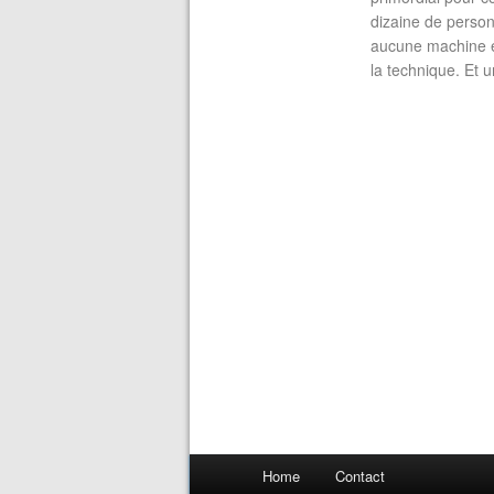
dizaine de person
aucune machine et
la technique. Et u
Home
Contact