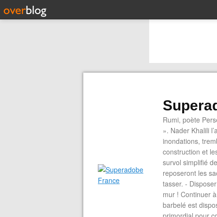
Supera
Rumi, poète Perse
». Nader Khalili 
inondations, trem
construction et l
survol simplifié d
reposeront les sa
tasser. - Dispose
mur ! Continuer à 
barbelé est dispos
primordial pour c