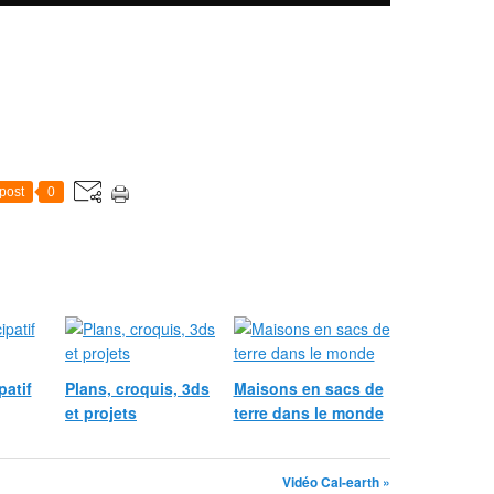
post
0
patif
Plans, croquis, 3ds
Maisons en sacs de
et projets
terre dans le monde
Vidéo Cal-earth »