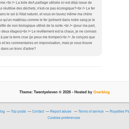
,<br /> La toile deA.paillage utilisée ici est déjà issue de
i réutilise des déchets, n'est-ce pas écologique?<br /> Le fer
dans le sol à l'état naturel, et vous en buvez même ma chère
as qu'un matériau comme le fer (présent dans notre sang je le
lifié de non biologique utilisé de la sorte.<br /> (pour ma part,
tre deux étages)<br /> Le revêtement est la chaux, je ne connais
 à par la terre crue (je peux me tromper)<br /> Je conçois que
ro et les commentaires en improvisation, mais je vous trouve
 dans un tronc d'arbre?
Theme: Twentyeleven © 2026 -
Hosted by
Overblog
blog
Top posts
Contact
Report abuse
Terms of service
Royalties P
Cookies preferences