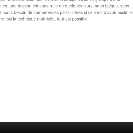
nes, une maison est construite en quelques jours, sans fatigue, sans
 sans besoin de compétences particulières si ce n’est d’avoir assimilé
ne fois la technique maîtrisée, tout est possible.