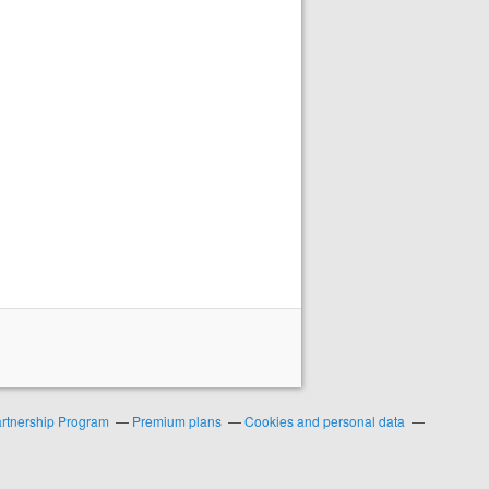
artnership Program
Premium plans
Cookies and personal data