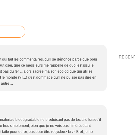
RECEN
nt qui fait les commentaires, qu'il se dénonce parce que pour
faut oser, que ce messieurs me rappelle de quoi est issu le
est pas du fer ... alors sacrée maison écologique qui utilise
 le monde (?!!...) c'est dommage qu'il ne puisse pas dire en
autre ...
matériau biodégradable ne produisant pas de toxicité lorsqu'il
isé très simplement, bien que je ne vois pas l’intérêt étant
aite pour durer, pas pour être recyclée.<br /> Bref, je ne