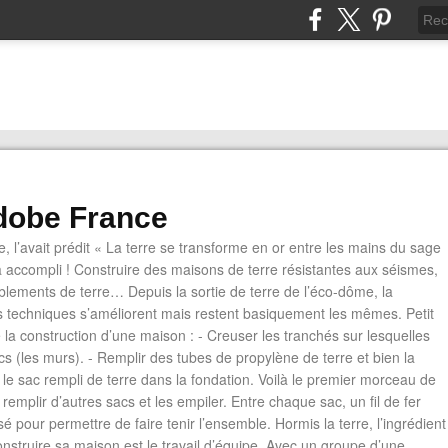
dobe France
, l’avait prédit « La terre se transforme en or entre les mains du sage
l’a accompli ! Construire des maisons de terre résistantes aux séismes,
blements de terre… Depuis la sortie de terre de l’éco-dôme, la
es techniques s’améliorent mais restent basiquement les mêmes. Petit
e la construction d’une maison : - Creuser les tranchés sur lesquelles
cs (les murs). - Remplir des tubes de propylène de terre et bien la
r le sac rempli de terre dans la fondation. Voilà le premier morceau de
remplir d’autres sacs et les empiler. Entre chaque sac, un fil de fer
é pour permettre de faire tenir l’ensemble. Hormis la terre, l’ingrédient
onstruire sa maison est le travail d’équipe. Avec un groupe d’une