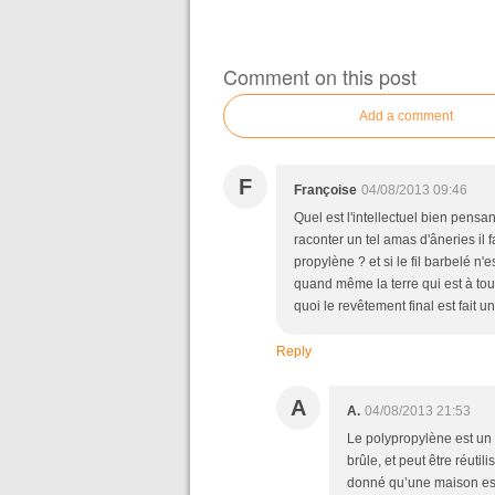
Comment on this post
Add a comment
F
Françoise
04/08/2013 09:46
Quel est l'intellectuel bien pensa
raconter un tel amas d'âneries il 
propylène ? et si le fil barbelé n'
quand même la terre qui est à tout
quoi le revêtement final est fait un 
Reply
A
A.
04/08/2013 21:53
Le polypropylène est un 
brûle, et peut être réutil
donné qu’une maison est f